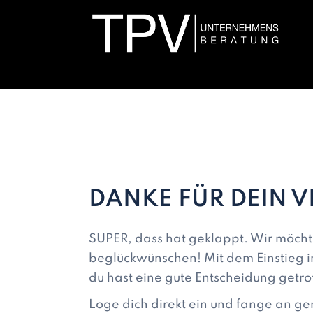
DANKE FÜR DEIN 
SUPER, dass hat geklappt. Wir möcht
beglückwünschen! Mit dem Einstieg 
du hast eine gute Entscheidung getro
Loge dich direkt ein und fange an g