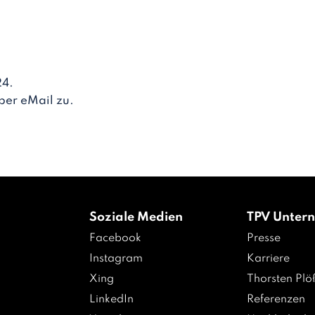
24.
per eMail zu.
n
Soziale Medien
TPV Unter
Facebook
Presse
Instagram
Karriere
Xing
Thorsten Plö
LinkedIn
Referenzen